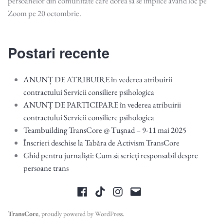
persoanelor din comunitate care dorea să se implice având loc pe
Zoom pe 20 octombrie.
Postari recente
ANUNȚ DE ATRIBUIRE în vederea atribuirii
contractului Servicii consiliere psihologica
ANUNȚ DE PARTICIPARE în vederea atribuirii
contractului Servicii consiliere psihologica
Teambuilding TransCore @ Tușnad – 9-11 mai 2025
Înscrieri deschise la Tabăra de Activism TransCore
Ghid pentru jurnaliști: Cum să scrieți responsabil despre
persoane trans
Facebook
Tiktok
Instagram
Email
TransCore
,
proudly powered by WordPress
.