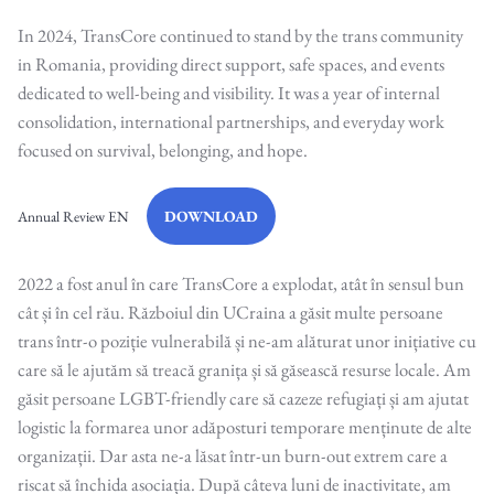
In 2024, TransCore continued to stand by the trans community
in Romania, providing direct support, safe spaces, and events
dedicated to well-being and visibility. It was a year of internal
consolidation, international partnerships, and everyday work
focused on survival, belonging, and hope.
DOWNLOAD
Annual Review EN
2022 a fost anul în care TransCore a explodat, atât în sensul bun
cât și în cel rău. Războiul din UCraina a găsit multe persoane
trans într-o poziție vulnerabilă și ne-am alăturat unor inițiative cu
care să le ajutăm să treacă granița și să găsească resurse locale. Am
găsit persoane LGBT-friendly care să cazeze refugiați și am ajutat
logistic la formarea unor adăposturi temporare menținute de alte
organizații. Dar asta ne-a lăsat într-un burn-out extrem care a
riscat să închida asociația. După câteva luni de inactivitate, am