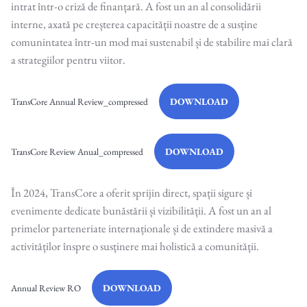
intrat într-o criză de finanțară. A fost un an al consolidării
interne, axată pe creșterea capacității noastre de a susține
comunintatea într-un mod mai sustenabil și de stabilire mai clară
a strategiilor pentru viitor.
DOWNLOAD
TransCore Annual Review_compressed
DOWNLOAD
TransCore Review Anual_compressed
În 2024, TransCore a oferit sprijin direct, spații sigure și
evenimente dedicate bunăstării și vizibilității. A fost un an al
primelor parteneriate internaționale și de extindere masivă a
activităților înspre o susținere mai holistică a comunității.
DOWNLOAD
Annual Review RO