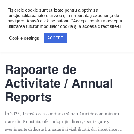
Skip
MENU
+
EXP
COL
Fișierele cookie sunt utilizate pentru a optimiza
to
funcţionalitatea site-ului web și a îmbunătăţi experienţa de
content
navigare. Apasă click pe butonul "Accept" pentru a accepta
utilizarea tuturor modulelor cookie şi a accesa direct site-ul
Cookie settings
ACCEPT
TransCore
Rapoarte de
Activitate / Annual
Reports
În 2025, TransCore a continuat să fie alături de comunitatea
trans din România, oferind sprijin direct, spații sigure și
evenimente dedicate bunăstării și vizibilității, dar încet-încet a