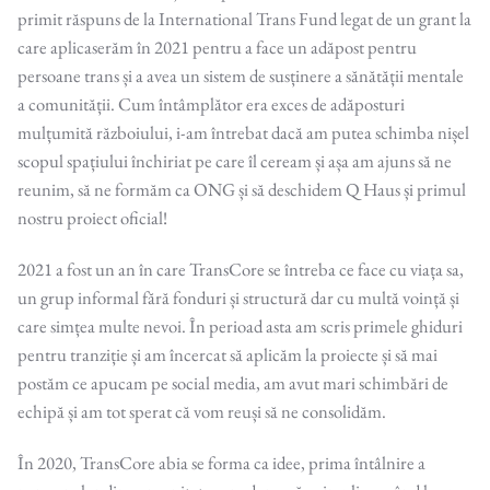
primit răspuns de la International Trans Fund legat de un grant la
care aplicaserăm în 2021 pentru a face un adăpost pentru
persoane trans și a avea un sistem de susținere a sănătății mentale
a comunității. Cum întâmplător era exces de adăposturi
mulțumită războiului, i-am întrebat dacă am putea schimba nișel
scopul spațiului închiriat pe care îl ceream și așa am ajuns să ne
reunim, să ne formăm ca ONG și să deschidem Q Haus și primul
nostru proiect oficial!
2021 a fost un an în care TransCore se întreba ce face cu viața sa,
un grup informal fără fonduri și structură dar cu multă voință și
care simțea multe nevoi. În perioad asta am scris primele ghiduri
pentru tranziție și am încercat să aplicăm la proiecte și să mai
postăm ce apucam pe social media, am avut mari schimbări de
echipă și am tot sperat că vom reuși să ne consolidăm.
În 2020, TransCore abia se forma ca idee, prima întâlnire a