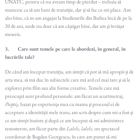
UNATC, pentru că nu aveam timp de pierdut – trebuia să
muncesc ca să am bani de tranziție, dar și să fac ce-mi place. Am
ales bine, că m-am angajat la Studiourile din Buftea încă de pe la
20 de ani, unde nu doar că am câștigat bine, dar am și învățat
meserie.
3. Care sunt temele pe care le abordezi, în general, in
lucrările tale?
De când am început tranziția, am simțit că pot să mă apropii și de
arta mea, să mă duc în subiectele care mă ard cel mai tare și să le
explorez prin film sau alte forme creative. Temele care mă
preocupă sunt profund personale: am făcut un scurtmetraj,
Pieptiș,
bazat pe experiența mea cu mama și procesul ei de
acceptare a identității mele trans, am scris despre cum mi-a fost și
ce am simțit înainte și după ce am început să-mi administrez
testosteron, am făcut parte din
Lalele, lalele,
un spectacol
coordonat de Bogdan Georgescu, în care am putut să-mi