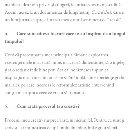
manifest, doar din priviri și atingeri, identitatea trans masculină.
Acum lucrez la un documentar de lungmetraj,
Corp delict,
care e
un film jurnal despre căutarea mea a unui sentiment de “acasă”.
4. Care sunt câteva lucruri care te-au inspirat de-a lungul
timpului?
Cred că preocuparea mea principală rămâne explorarea
existenței mele în această lume, în această dimensiune, să o înțeleg
și să o redau cât de bine pot. Așa că îndrăznesc să spun că
inspirația mea vine din tot ce mi se întâmplă, din experiențe grele
mai ales, pe care încerc să le reformulez artistic, intervenind
conștient asupra a ceea ce vreau să transmit.
5. Cum arată procesul tau creativ?
Procesul meu creativ nu prea arată în niciun fel. Pentru că sunt și
activist, iar munca asta ocupă mult din mine, îmi e greu să mă