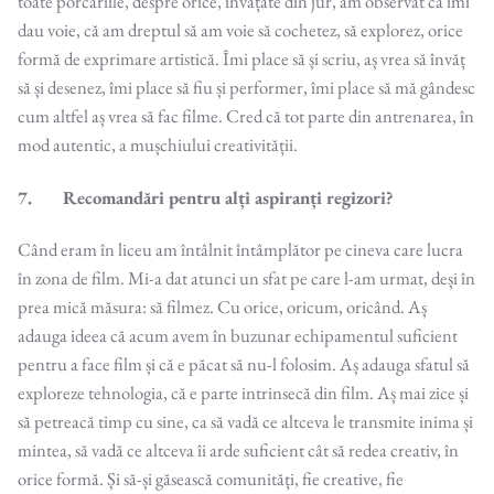
toate porcăriile, despre orice, învățate din jur, am observat că îmi
dau voie, că am dreptul să am voie să cochetez, să explorez, orice
formă de exprimare artistică. Îmi place să și scriu, aș vrea să învăț
să și desenez, îmi place să fiu și performer, îmi place să mă gândesc
cum altfel aș vrea să fac filme. Cred că tot parte din antrenarea, în
mod autentic, a mușchiului creativității.
7. Recomandări pentru alți aspiranți regizori?
Când eram în liceu am întâlnit întâmplător pe cineva care lucra
în zona de film. Mi-a dat atunci un sfat pe care l-am urmat, deși în
prea mică măsura: să filmez. Cu orice, oricum, oricând. Aș
adauga ideea că acum avem în buzunar echipamentul suficient
pentru a face film și că e păcat să nu-l folosim. Aș adauga sfatul să
exploreze tehnologia, că e parte intrinsecă din film. Aș mai zice și
să petreacă timp cu sine, ca să vadă ce altceva le transmite inima și
mintea, să vadă ce altceva îi arde suficient cât să redea creativ, în
orice formă. Și să-și găsească comunități, fie creative, fie