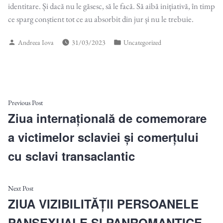
identitare. Și dacă nu le găsesc, să le facă. Să aibă inițiativă, în timp
ce sparg conștient tot ce au absorbit din jur și nu le trebuie.
Posted
Posted
Andreea Iova
31/03/2023
Uncategorized
by
in
Post
Previous
Previous Post
post:
Ziua internațională de comemorare
navigation
a victimelor sclaviei și comerțului
cu sclavi transaclantic
Next
Next Post
post:
ZIUA VIZIBILITĂȚII PERSOANELE
PANSEXUALE ȘI PANROMANTICE