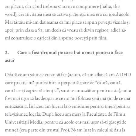
au plăcut, dar când trebuia să scriu o compunere (haha, this
word), creativitatea mea se activa și atenția mea era cu totul acolo.
Mai târziu mi-am dat seama că îmi place să spun povești vizuale și
apoi, prin clasa a 9a, am decis că vreau să devin regizor, adică să-
mi construiesc o carieră din a spune povești prin film.
2. Care a fost drumul pe care l-ai urmat pentru a face
asta?
Odată ce am știut ce vreau să fac (acum, că am aflat că am ADHD
care practic mă punea într-o perpetuă stare de “caută, caută,
caută ce-ți captează atenția”, sunt recunoscător pentru asta), mi-a
fost mai ușor să las deoparte ce nu îmi folosea și să mă țin de ce mă
entuziasma. În liceu am lucrat la o emisiune pentru tineri pentru
televiziunea locală. După liceu am mers la Facultatea de Film a
Universității Media, pentru că acolo era mai ușor să-ți găsești de
muncă (era parte din trustul Pro). N-am luat în calcul să dau la