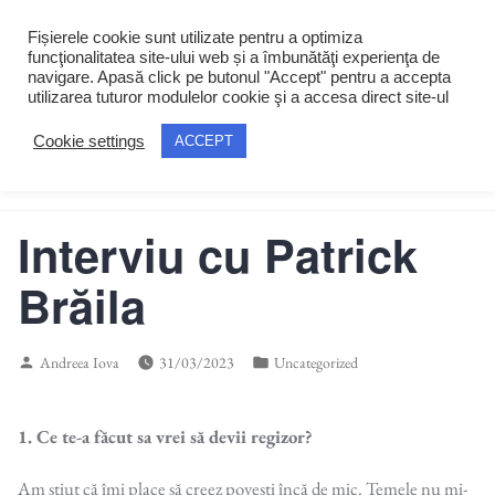
Skip
MENU
+
EXP
COL
Fișierele cookie sunt utilizate pentru a optimiza
to
funcţionalitatea site-ului web și a îmbunătăţi experienţa de
content
navigare. Apasă click pe butonul "Accept" pentru a accepta
utilizarea tuturor modulelor cookie şi a accesa direct site-ul
Cookie settings
ACCEPT
TransCore
Interviu cu Patrick
Brăila
Posted
Posted
Andreea Iova
31/03/2023
Uncategorized
by
in
1. Ce te-a făcut sa vrei să devii regizor?
Am știut că îmi place să creez povești încă de mic. Temele nu mi-