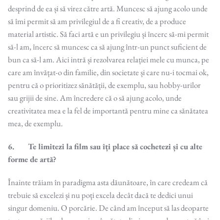
desprind de ea și să virez către artă. Muncesc să ajung acolo unde
să îmi permit să am privilegiul de a fi creativ, de a produce
material artistic. Să faci artă e un privilegiu și încerc să-mi permit
să-l am, încerc să muncesc ca să ajung într-un punct suficient de
bun ca să-l am. Aici intră și rezolvarea relației mele cu munca, pe
care am învățat-o din familie, din societate și care nu-i tocmai ok,
pentru că o prioritizez sănătății, de exemplu, sau hobby-urilor
sau grijii de sine. Am încredere că o să ajung acolo, unde
creativitatea mea e la fel de importantă pentru mine ca sănătatea
mea, de exemplu.
6. Te limitezi la film sau îți place să cochetezi și cu alte
forme de artă?
Înainte trăiam în paradigma asta dăunătoare, în care credeam că
trebuie să excelezi și nu poți excela decât dacă te dedici unui
singur domeniu. O porcărie. De când am început să las deoparte